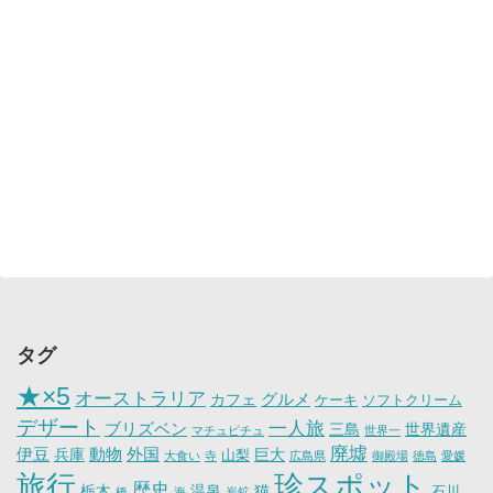
タグ
★×5
オーストラリア
グルメ
カフェ
ケーキ
ソフトクリーム
デザート
一人旅
ブリズベン
三島
世界遺産
マチュピチュ
世界一
廃墟
伊豆
動物
外国
兵庫
巨大
山梨
大食い
寺
広島県
御殿場
徳島
愛媛
旅行
珍スポット
歴史
栃木
温泉
猫
石川
橋
海
炭鉱