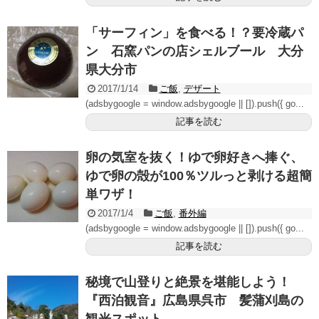
「サーフィン」を食べる！？要冷蔵パ
ン 石窯パンの店シェルブール 大分
県大分市
2017/1/14
ご飯
,
デザート
(adsbygoogle = window.adsbygoogle || []).push({ go...
記事を読む
卵の気室を抜く！ゆで卵好きへ捧ぐ、
ゆで卵の殻が100％ツルっと剥ける超簡
単ワザ！
2017/1/4
ご飯
,
番外編
(adsbygoogle = window.adsbygoogle || []).push({ go...
記事を読む
秘境で山登りと絶景を堪能しよう！
『西泊観音』広島県呉市 髪蒲刈島の