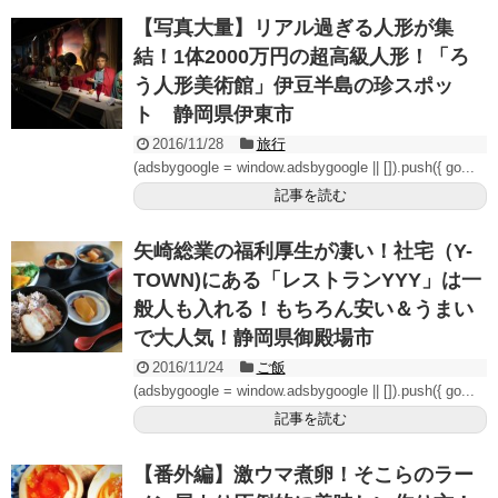
【写真大量】リアル過ぎる人形が集
結！1体2000万円の超高級人形！「ろ
う人形美術館」伊豆半島の珍スポッ
ト 静岡県伊東市
2016/11/28
旅行
(adsbygoogle = window.adsbygoogle || []).push({ go...
記事を読む
矢崎総業の福利厚生が凄い！社宅（Y-
TOWN)にある「レストランYYY」は一
般人も入れる！もちろん安い＆うまい
で大人気！静岡県御殿場市
2016/11/24
ご飯
(adsbygoogle = window.adsbygoogle || []).push({ go...
記事を読む
【番外編】激ウマ煮卵！そこらのラー