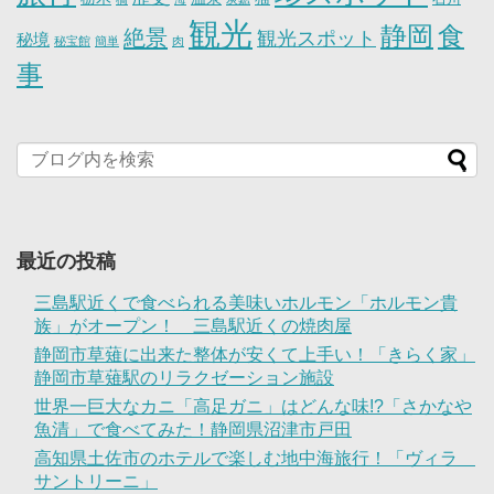
観光
静岡
食
絶景
観光スポット
秘境
秘宝館
簡単
肉
事
最近の投稿
三島駅近くで食べられる美味いホルモン「ホルモン貴
族」がオープン！ 三島駅近くの焼肉屋
静岡市草薙に出来た整体が安くて上手い！「きらく家」
静岡市草薙駅のリラクゼーション施設
世界一巨大なカニ「高足ガニ」はどんな味!?「さかなや
魚清」で食べてみた！静岡県沼津市戸田
高知県土佐市のホテルで楽しむ地中海旅行！「ヴィラ
サントリーニ」