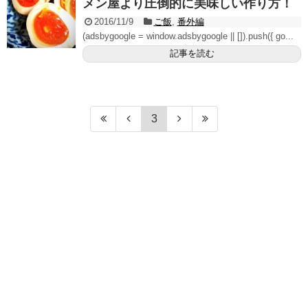
メン屋より圧倒的に美味しい作り方！
2016/11/9
ご飯
,
番外編
(adsbygoogle = window.adsbygoogle || []).push({ go...
記事を読む
3