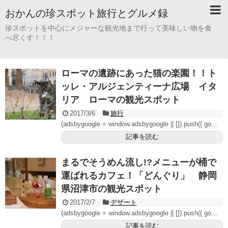
おかんの珍スポット旅行とグルメ録
珍スポットを中心にメジャーな観光地まで行って美味しい物を食
べ尽くす！！！
ローマの遺跡にあった猫の楽園！！ト
ッレ・アルジェンティーナ広場 イタ
リア ローマの観光スポット
2017/3/6
旅行
(adsbygoogle = window.adsbygoogle || []).push({ go...
記事を読む
まるでそうめん流し!?メニューが桶で
運ばれるカフェ！「どんぐり」 静岡
県沼津市の観光スポット
2017/2/7
デザート
(adsbygoogle = window.adsbygoogle || []).push({ go...
記事を読む