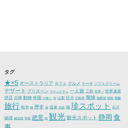
タグ
★×5
オーストラリア
グルメ
カフェ
ケーキ
ソフトクリーム
デザート
一人旅
ブリズベン
三島
世界遺産
マチュピチュ
世界一
廃墟
伊豆
動物
外国
兵庫
巨大
山梨
大食い
寺
広島県
御殿場
徳島
愛媛
旅行
珍スポット
歴史
栃木
温泉
猫
石川
橋
海
炭鉱
観光
静岡
食
絶景
観光スポット
秘境
秘宝館
簡単
肉
事