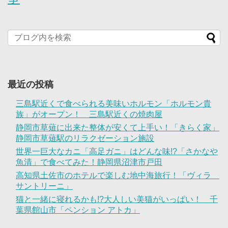
最近の投稿
三島駅近くで食べられる美味いホルモン「ホルモン貴
族」がオープン！ 三島駅近くの焼肉屋
静岡市草薙に出来た整体が安くて上手い！「きらく家」
静岡市草薙駅のリラクゼーション施設
世界一巨大なカニ「高足ガニ」はどんな味!?「さかなや
魚清」で食べてみた！静岡県沼津市戸田
高知県土佐市のホテルで楽しむ地中海旅行！「ヴィラ
サントリーニ」
猫と一緒に寝れるかも!?大人しい美猫がいっぱい！ 千
葉県館山市「ペンション アトカ」