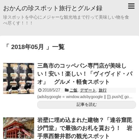
おかんの珍スポット旅行とグルメ録
珍スポットを中心にメジャーな観光地まで行って美味しい物を食
べ尽くす！！！
「 2018年05月 」一覧
三島市のコッペパン専門店が美味し
い！安い！楽しい！「ヴィヴィド・パ
オ」 グルメ・軽食スポット
2018/5/27
ご飯
,
デザート
,
旅行
(adsbygoogle = window.adsbygoogle || []).push({ go...
記事を読む
岩壁に埋め込まれた建物？「達谷窟毘
沙門堂」で最強のお札を貰おう！ 岩
手県西磐井郡の観光スポット