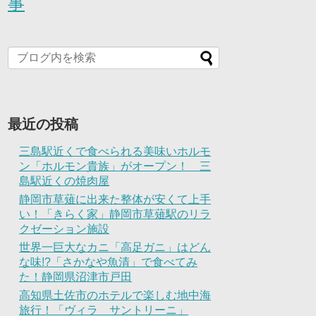
事
最近の投稿
三島駅近くで食べられる美味いホルモ
ン「ホルモン貴族」がオープン！ 三
島駅近くの焼肉屋
静岡市草薙に出来た整体が安くて上手
い！「きらく家」静岡市草薙駅のリラ
クゼーション施設
世界一巨大なカニ「高足ガニ」はどん
な味!?「さかなや魚清」で食べてみ
た！静岡県沼津市戸田
高知県土佐市のホテルで楽しむ地中海
旅行！「ヴィラ サントリーニ」