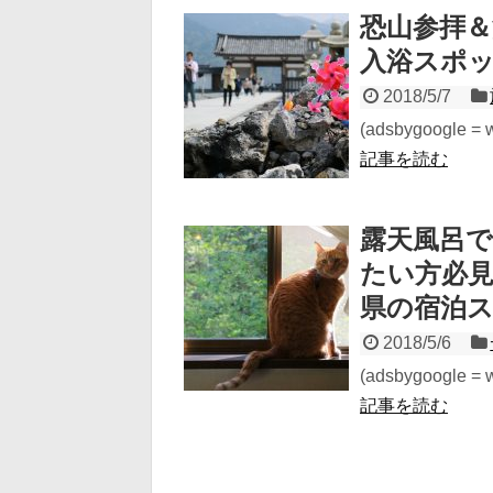
恐山参拝
入浴スポ
2018/5/7
(adsbygoogle = wi
記事を読む
露天風呂
たい方必
県の宿泊
2018/5/6
(adsbygoogle = wi
記事を読む