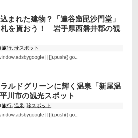
め込まれた建物？「達谷窟毘沙門堂」
お札を貰おう！ 岩手県西磐井郡の観
ト
旅行
,
珍スポット
ndow.adsbygoogle || []).push({ go...
メラルドグリーンに輝く温泉「新屋温
県平川市の観光スポット
旅行
,
温泉
,
珍スポット
ndow.adsbygoogle || []).push({ go...