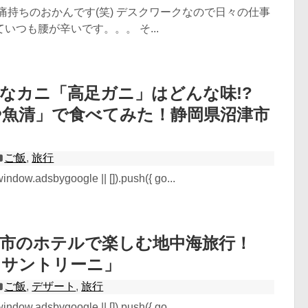
痛持ちのおかんです(笑) デスクワークなので日々の仕事
いつも腰が辛いです。。。 そ...
なカニ「高足ガニ」はどんな味!?
や魚清」で食べてみた！静岡県沼津市
ご飯
,
旅行
ndow.adsbygoogle || []).push({ go...
佐市のホテルで楽しむ地中海旅行！
 サントリーニ」
ご飯
,
デザート
,
旅行
ndow.adsbygoogle || []).push({ go...