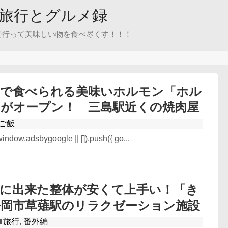
旅行とグルメ録
で行って美味しい物を食べ尽くす！！！
くで食べられる美味いホルモン「ホル
」がオープン！ 三島駅近くの焼肉屋
ご飯
ndow.adsbygoogle || []).push({ go...
薙に出来た整体が安くて上手い！「き
静岡市草薙駅のリラクゼーション施設
旅行
,
番外編