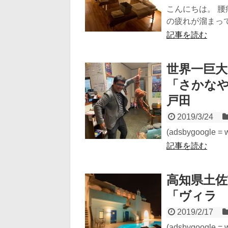
こんにちは。 腰
の疲れが溜まって
記事を読む
世界一巨大
「さかな
戸田
2019/3/24
(adsbygoogle = wi
記事を読む
高知県土
「ヴィラ
2019/2/17
(adsbygoogle = wi