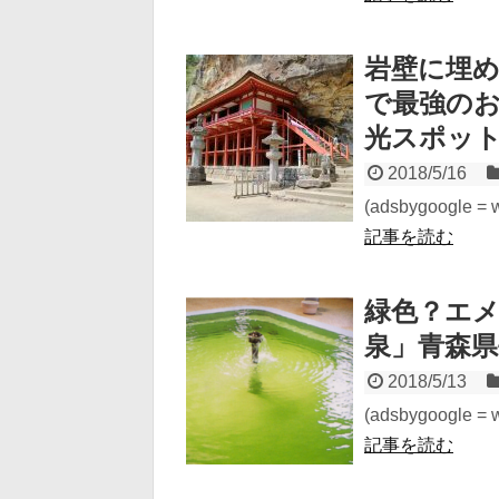
岩壁に埋
で最強の
光スポッ
2018/5/16
(adsbygoogle = wi
記事を読む
緑色？エ
泉」青森
2018/5/13
(adsbygoogle = wi
記事を読む