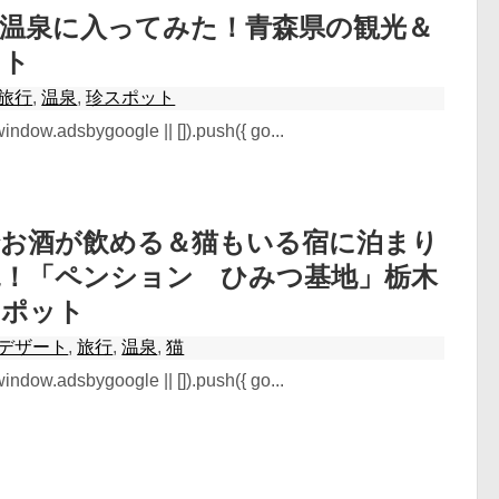
＆温泉に入ってみた！青森県の観光＆
ット
旅行
,
温泉
,
珍スポット
ndow.adsbygoogle || []).push({ go...
でお酒が飲める＆猫もいる宿に泊まり
見！「ペンション ひみつ基地」栃木
スポット
デザート
,
旅行
,
温泉
,
猫
ndow.adsbygoogle || []).push({ go...