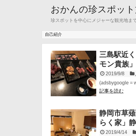
おかんの珍スポット
珍スポットを中心にメジャーな観光地ま
自己紹介
三島駅近
モン貴族
2019/9/8
(adsbygoogle = wi
記事を読む
静岡市草
らく家」
2019/4/14