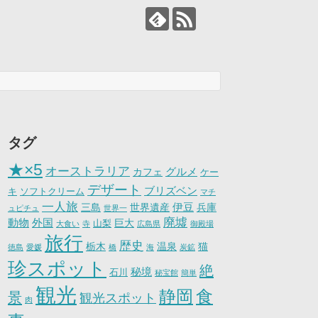
タグ
★×5
オーストラリア
グルメ
カフェ
ケー
デザート
ブリズベン
キ
ソフトクリーム
マチ
一人旅
伊豆
三島
世界遺産
兵庫
ュピチュ
世界一
廃墟
動物
外国
巨大
山梨
大食い
寺
広島県
御殿場
旅行
歴史
栃木
温泉
猫
徳島
愛媛
橋
海
炭鉱
珍スポット
絶
秘境
石川
秘宝館
簡単
観光
静岡
食
景
観光スポット
肉