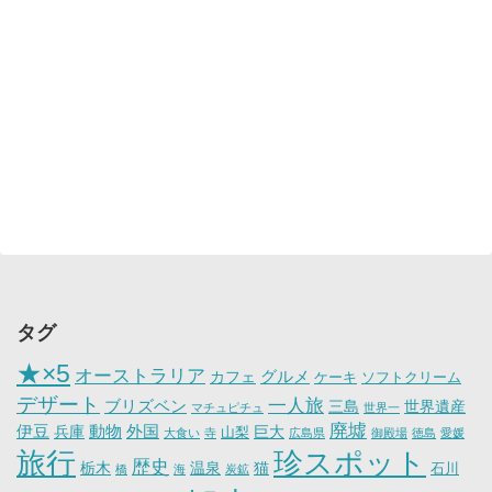
タグ
★×5
オーストラリア
グルメ
カフェ
ケーキ
ソフトクリーム
デザート
一人旅
ブリズベン
三島
世界遺産
マチュピチュ
世界一
廃墟
伊豆
動物
外国
兵庫
巨大
山梨
大食い
寺
広島県
御殿場
徳島
愛媛
旅行
珍スポット
歴史
栃木
温泉
猫
石川
橋
海
炭鉱