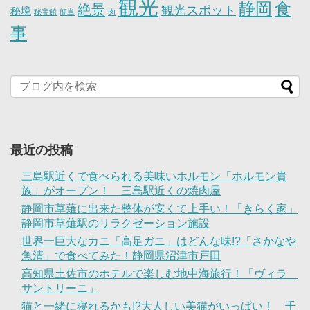
観光
静岡
食
絶景
観光スポット
秘境
秘宝館
簡単
肉
事
最近の投稿
三島駅近くで食べられる美味いホルモン「ホルモン貴
族」がオープン！ 三島駅近くの焼肉屋
静岡市草薙に出来た整体が安くて上手い！「きらく家」
静岡市草薙駅のリラクゼーション施設
世界一巨大なカニ「高足ガニ」はどんな味!?「さかなや
魚清」で食べてみた！静岡県沼津市戸田
高知県土佐市のホテルで楽しむ地中海旅行！「ヴィラ
サントリーニ」
猫と一緒に寝れるかも!?大人しい美猫がいっぱい！ 千