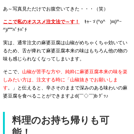
あ～写真見ただけでお腹空いてきた・・・（笑）
ここで私のオススメ注文法で～す！
ｷｬｰゞ(^o^ゝ)≡(/^ｰ
^)/”””ﾊﾟﾁﾊﾟﾁ
実は、通常注文の麻婆豆腐は山椒がめちゃくちゃ効いてい
るため、舌が痺れて麻婆豆腐本来の味はもちろん他の物の
味も感じられなくなってしまいます。
そこで、
山椒が苦手な方や、純粋に麻婆豆腐本来の味を楽
しみたい方は、注文する時に「山椒抜きでお願いしま
す
。」と伝えると、辛さそのままで深みのある味わいの麻
婆豆腐を食べることができますよd(￣◇￣)b ｸﾞｯ♪
料理のお持ち帰りも可
能！