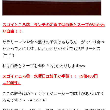
スゴイところ② ランチの定食では白飯とスープがおかわ
り自由！！
サラリーマンや食べ盛りの子供はもちろん、がっつり食べ
たいって人にも嬉しいおかわりが何度でも無料サービス
(*^_^*)
私は白飯とスープを4杯づつおかわりしますww
スゴイところ③ 水曜日は餃子が半額！！（5個400円
→200円）
ここの餃子はめちゃくちゃジューシーで肉汁があふれてく
るんですよ～（●＾o＾●）