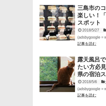
三島市の
楽しい！
スポット
2018/5/27
(adsbygoogle = wi
記事を読む
露天風呂
たい方必
県の宿泊
2018/5/6
(adsbygoogle = wi
記事を読む