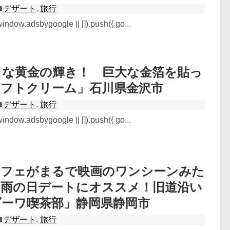
デザート
,
旅行
ndow.adsbygoogle || []).push({ go...
ラな黄金の輝き！ 巨大な金箔を貼っ
ソフトクリーム」石川県金沢市
デザート
,
旅行
ndow.adsbygoogle || []).push({ go...
カフェがまるで映画のワンシーンみた
の雨の日デートにオススメ！旧道沿い
ダーワ喫茶部」静岡県静岡市
デザート
,
旅行