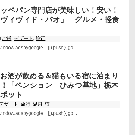
コッペパン専門店が美味しい！安い！
「ヴィヴィド・パオ」 グルメ・軽食
ご飯
,
デザート
,
旅行
ndow.adsbygoogle || []).push({ go...
でお酒が飲める＆猫もいる宿に泊まり
見！「ペンション ひみつ基地」栃木
スポット
デザート
,
旅行
,
温泉
,
猫
ndow.adsbygoogle || []).push({ go...