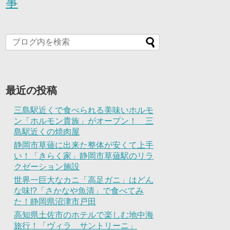
事
最近の投稿
三島駅近くで食べられる美味いホルモ
ン「ホルモン貴族」がオープン！ 三
島駅近くの焼肉屋
静岡市草薙に出来た整体が安くて上手
い！「きらく家」静岡市草薙駅のリラ
クゼーション施設
世界一巨大なカニ「高足ガニ」はどん
な味!?「さかなや魚清」で食べてみ
た！静岡県沼津市戸田
高知県土佐市のホテルで楽しむ地中海
旅行！「ヴィラ サントリーニ」