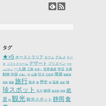
タグ
★×5
オーストラリア
グルメ
カフェ
ケー
デザート
ブリズベン
キ
ソフトクリーム
マチ
一人旅
伊豆
三島
世界遺産
兵庫
ュピチュ
世界一
廃墟
動物
外国
巨大
山梨
大食い
寺
広島県
御殿場
旅行
歴史
栃木
温泉
猫
徳島
愛媛
橋
海
炭鉱
珍スポット
絶
秘境
石川
秘宝館
簡単
観光
静岡
食
景
観光スポット
肉