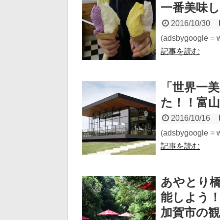
一番美味し
2016/10/30
(adsbygoogle = wi
記事を読む
「世界一
た！！富
2016/10/16
(adsbygoogle = wi
記事を読む
あやとり
能しよう！
加賀市の