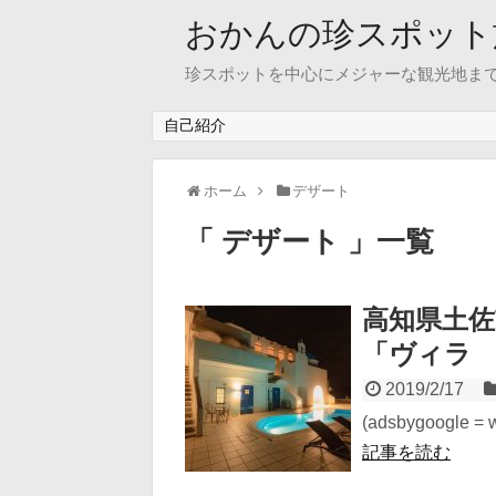
おかんの珍スポット
珍スポットを中心にメジャーな観光地ま
自己紹介
ホーム
デザート
「 デザート 」一覧
高知県土
「ヴィラ
2019/2/17
(adsbygoogle = wi
記事を読む