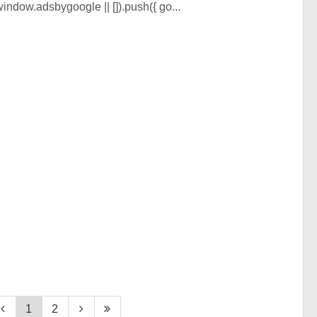
ndow.adsbygoogle || []).push({ go...
1
2