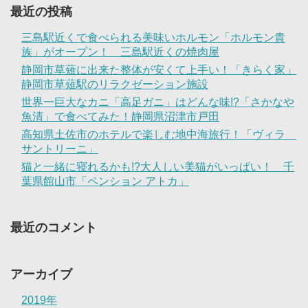
最近の投稿
三島駅近くで食べられる美味いホルモン「ホルモン貴
族」がオープン！ 三島駅近くの焼肉屋
静岡市草薙に出来た整体が安くて上手い！「きらく家」
静岡市草薙駅のリラクゼーション施設
世界一巨大なカニ「高足ガニ」はどんな味!?「さかなや
魚清」で食べてみた！静岡県沼津市戸田
高知県土佐市のホテルで楽しむ地中海旅行！「ヴィラ
サントリーニ」
猫と一緒に寝れるかも!?大人しい美猫がいっぱい！ 千
葉県館山市「ペンション アトカ」
最近のコメント
アーカイブ
2019年