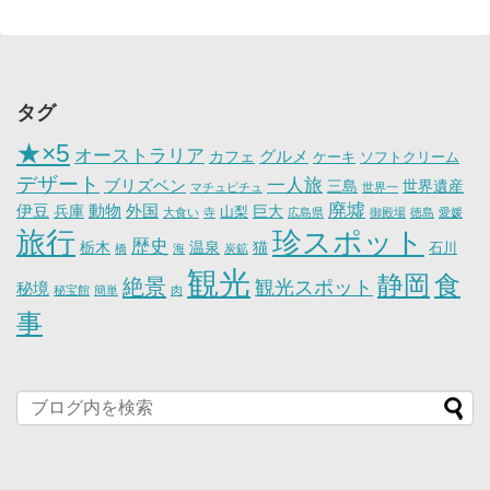
タグ
★×5
オーストラリア
グルメ
カフェ
ケーキ
ソフトクリーム
デザート
一人旅
ブリズベン
三島
世界遺産
マチュピチュ
世界一
廃墟
伊豆
動物
外国
兵庫
巨大
山梨
大食い
寺
広島県
御殿場
徳島
愛媛
旅行
珍スポット
歴史
栃木
温泉
猫
石川
橋
海
炭鉱
観光
静岡
食
絶景
観光スポット
秘境
秘宝館
簡単
肉
事