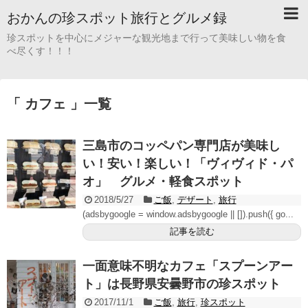
おかんの珍スポット旅行とグルメ録
珍スポットを中心にメジャーな観光地まで行って美味しい物を食
べ尽くす！！！
「 カフェ 」一覧
三島市のコッペパン専門店が美味し
い！安い！楽しい！「ヴィヴィド・パ
オ」 グルメ・軽食スポット
2018/5/27
ご飯
,
デザート
,
旅行
(adsbygoogle = window.adsbygoogle || []).push({ go...
記事を読む
一面意味不明なカフェ「スプーンアー
ト」は長野県安曇野市の珍スポット
2017/11/1
ご飯
,
旅行
,
珍スポット