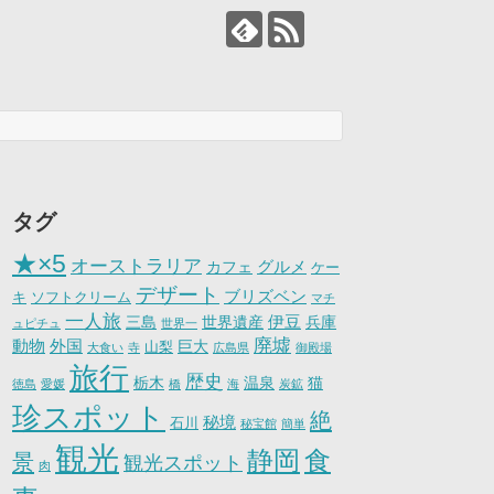
タグ
★×5
オーストラリア
グルメ
カフェ
ケー
デザート
ブリズベン
キ
ソフトクリーム
マチ
一人旅
伊豆
三島
世界遺産
兵庫
ュピチュ
世界一
廃墟
動物
外国
巨大
山梨
大食い
寺
広島県
御殿場
旅行
歴史
栃木
温泉
猫
徳島
愛媛
橋
海
炭鉱
珍スポット
絶
秘境
石川
秘宝館
簡単
観光
静岡
食
景
観光スポット
肉