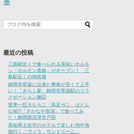
事
最近の投稿
三島駅近くで食べられる美味いホルモ
ン「ホルモン貴族」がオープン！ 三
島駅近くの焼肉屋
静岡市草薙に出来た整体が安くて上手
い！「きらく家」静岡市草薙駅のリラ
クゼーション施設
世界一巨大なカニ「高足ガニ」はどん
な味!?「さかなや魚清」で食べてみ
た！静岡県沼津市戸田
高知県土佐市のホテルで楽しむ地中海
旅行！「ヴィラ サントリーニ」