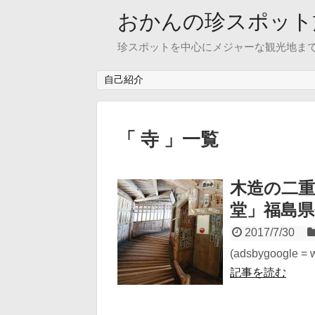
おかんの珍スポット
珍スポットを中心にメジャーな観光地ま
自己紹介
「 寺 」一覧
木造の二
堂」福島
2017/7/30
(adsbygoogle = wi
記事を読む