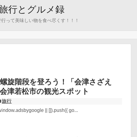
旅行とグルメ録
で行って美味しい物を食べ尽くす！！！
重螺旋階段を登ろう！「会津さざえ
県会津若松市の観光スポット
旅行
ndow.adsbygoogle || []).push({ go...