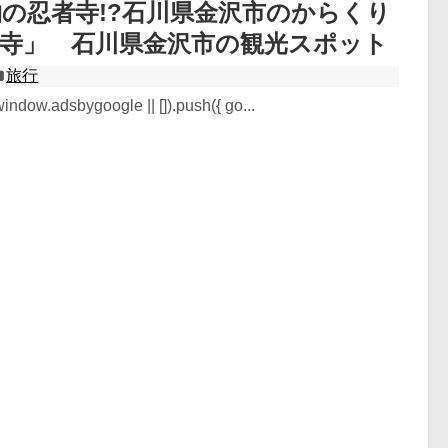
の忍者寺!?石川県金沢市のからくり
立寺」 石川県金沢市の観光スポット
旅行
ndow.adsbygoogle || []).push({ go...