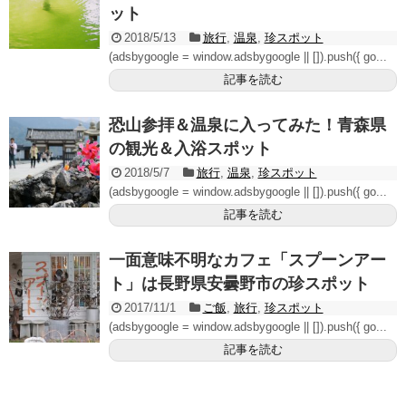
ット
2018/5/13
旅行
,
温泉
,
珍スポット
(adsbygoogle = window.adsbygoogle || []).push({ go...
記事を読む
恐山参拝＆温泉に入ってみた！青森県
の観光＆入浴スポット
2018/5/7
旅行
,
温泉
,
珍スポット
(adsbygoogle = window.adsbygoogle || []).push({ go...
記事を読む
一面意味不明なカフェ「スプーンアー
ト」は長野県安曇野市の珍スポット
2017/11/1
ご飯
,
旅行
,
珍スポット
(adsbygoogle = window.adsbygoogle || []).push({ go...
記事を読む