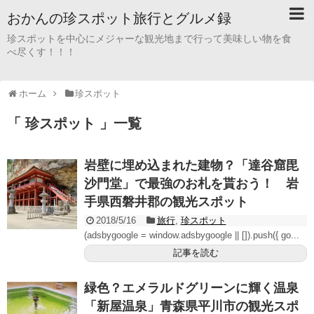
おかんの珍スポット旅行とグルメ録
珍スポットを中心にメジャーな観光地まで行って美味しい物を食
べ尽くす！！！
ホーム
珍スポット
「 珍スポット 」一覧
岩壁に埋め込まれた建物？「達谷窟毘
沙門堂」で最強のお札を貰おう！ 岩
手県西磐井郡の観光スポット
2018/5/16
旅行
,
珍スポット
(adsbygoogle = window.adsbygoogle || []).push({ go...
記事を読む
緑色？エメラルドグリーンに輝く温泉
「新屋温泉」青森県平川市の観光スポ