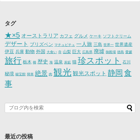
タグ
★×5
オーストラリア
グルメ
カフェ
ケーキ
ソフトクリーム
デザート
一人旅
ブリズベン
三島
世界遺産
マチュピチュ
世界一
廃墟
伊豆
動物
外国
兵庫
巨大
山梨
大食い
寺
広島県
御殿場
徳島
愛媛
旅行
珍スポット
歴史
栃木
温泉
猫
石川
橋
海
炭鉱
観光
静岡
食
絶景
観光スポット
秘境
秘宝館
簡単
肉
事
最近の投稿