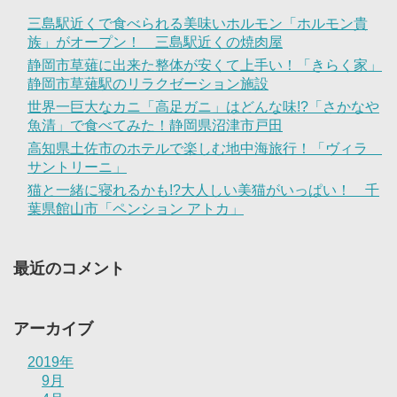
三島駅近くで食べられる美味いホルモン「ホルモン貴
族」がオープン！ 三島駅近くの焼肉屋
静岡市草薙に出来た整体が安くて上手い！「きらく家」
静岡市草薙駅のリラクゼーション施設
世界一巨大なカニ「高足ガニ」はどんな味!?「さかなや
魚清」で食べてみた！静岡県沼津市戸田
高知県土佐市のホテルで楽しむ地中海旅行！「ヴィラ
サントリーニ」
猫と一緒に寝れるかも!?大人しい美猫がいっぱい！ 千
葉県館山市「ペンション アトカ」
最近のコメント
アーカイブ
2019年
9月